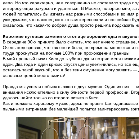
депо. Но что характерно, нам совершенно не составило труда подо
интересующих ракурсов и удалиться. В Москве, поверьте мне, за
людей попытались бы изгнать нас разными способами и во имя р
уже думали, что наконец кого-то заинтересовали и нас сейчас буду
оказалось, что какая-то добрая душа просто решила подсказать н
Короткие путевые заметки о столице хорошей еды и вкусно
В середине 90-х принято было считать, что нет ничего страшнее,
Очень подозреваю, что так оно и было, но времена меняются и в
труда проснуться на полные 100% при прохождении границы.
В мой прошлый визит Киев до глубины души потряс меня низкими
едой. Два года и один кризис спустя цены увеличились, но все ещ
осталась такой вкусной, что я без тени смущения могу заявить —
основных целей моего визита!
Правда мы успели побывать ажно в двух музеях. Один из них — 
внимания исключительно в силу близости первой профессии. Вто
удалось найти только со второго визита в Киев.
Как и полжено хорошему музею, здесь не правят бал одинаковые
пыльными витринами без малейшей попытки заинтересовать зри