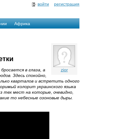
войти
регистрация
нии
Африка
етки
бросается в глаза, а
zior
одов. Здесь спокойно,
лько кварталов и встретить одного
оримый колорит украинского языка
з тех мест на которые, очевидно,
акие то небесные озоновые дыры.