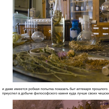
и даже имеется робкая попытка показать быт аптекаря прошлого. 
преуспел в добыче философского камня куда лучше своих чешски