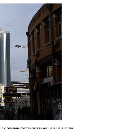
 любимые фото-братией (и я! и я туда