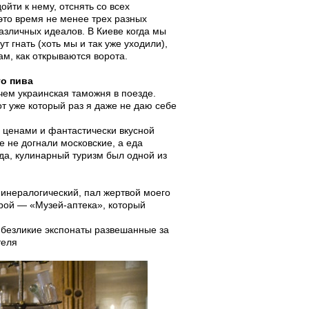
йти к нему, отснять со всех
 это время не менее трех разных
азличных идеалов. В Киеве когда мы
т гнать (хоть мы и так уже уходили),
ам, как открываются ворота.
го пива
 чем украинская таможня в поезде.
от уже который раз я даже не даю себе
 ценами и фантастически вкусной
е не догнали московские, а еда
 да, кулинарный туризм был одной из
минералогический, пал жертвой моего
рой — «Музей-аптека», который
 безликие экспонаты развешанные за
теля