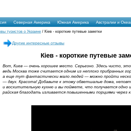
сия
Северная Америка
Южная Америка
Австралии и Океа
вы туристов о Украине
/ Кiев - короткие путевые заметки
Другие интересные отзывы
Кiев - короткие путевые зам
Вот, Киев — очень хорошее место. Серьезно. Здесь чисто, это 
ведь Москва тоже считается одним из неплохо прибранных гор
а еще тут фантастически мало людей — можно пройти неско
— двух. Красота! Добавьте к этому обветшалые дома, неповт
и восхитительную кухню и вы поймете, что получается одно и
райская благодать изливается повышенными порциями через к