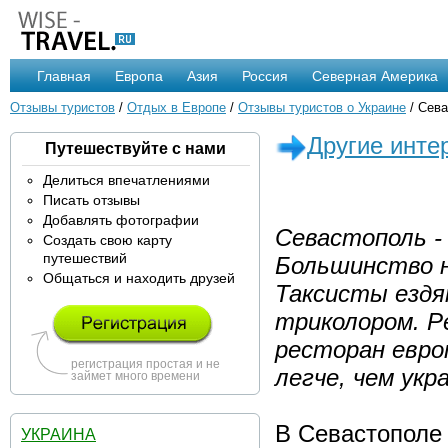
Главная
Европа
Азия
Россия
Северная Америка
Отзывы туристов
/
Отдых в Европе
/
Отзывы туристов о Украине
/ Сева
Другие инте
Путешествуйте с нами
Делиться впечатлениями
Писать отзывы
Добавлять фотографии
Севастополь - 
Создать свою карту
путешествий
Большинство н
Общаться и находить друзей
Таксисты ездя
триколором. Р
ресторан евро
регистрация простая и не
легче, чем укр
займет много времени
В Севастополе 
УКРАИНА