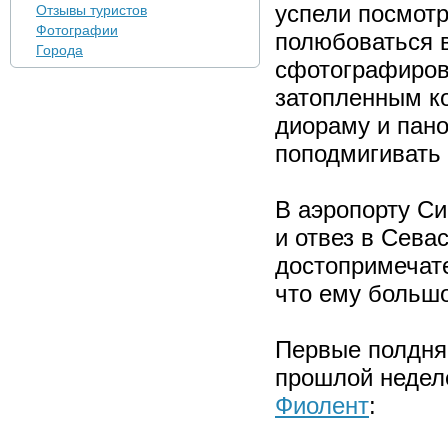
успели посмотр
Отзывы туристов
Фотографии
полюбоваться в
Города
сфотографирова
затопленным ко
диораму и пано
поподмигивать 
В аэропорту Си
и отвез в Сева
достопримечате
что ему большо
Первые полдня 
прошлой неделе
Фиолент
: