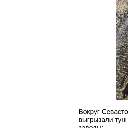
Вокруг Севасто
выгрызали тунн
заводы: