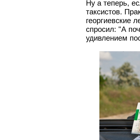
Ну а теперь, е
таксистов. Пра
георгиевские л
спросил: "А по
удивлением пос