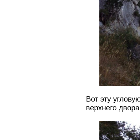
Вот эту углову
верхнего двора