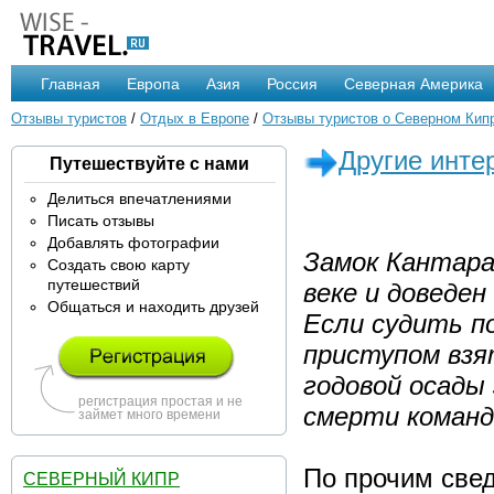
Главная
Европа
Азия
Россия
Северная Америка
Отзывы туристов
/
Отдых в Европе
/
Отзывы туристов о Северном Кип
Другие инте
Путешествуйте с нами
Делиться впечатлениями
Писать отзывы
Добавлять фотографии
Замок Кантара
Создать свою карту
путешествий
веке и доведен
Общаться и находить друзей
Если судить п
приступом взят
годовой осады
регистрация простая и не
смерти команд
займет много времени
По прочим свед
СЕВЕРНЫЙ КИПР