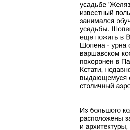
усадьбе 'Желяз
известный поль
занимался обу
усадьбы. Шопен
еще пожить в В
Шопена - урна 
варшавском ко
похоронен в П
Кстати, недавн
выдающемуся с
столичный аэро
Из большого ко
расположены з
и архитектуры,