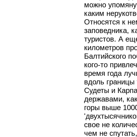
можно упомяну
каким нерукот
Относятся к не
заповедника, к
туристов. А ещ
километров пр
Балтийского по
кого-то привле
время года луч
вдоль границы 
Судеты и Карпа
державами, ка
горы выше 1000
'двухтысячнико
свое не количе
чем не спутать