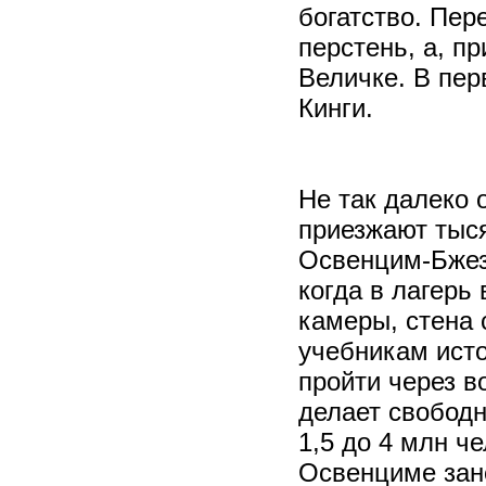
богатство. Пер
перстень, а, п
Величке. В пер
Кинги.
Не так далеко 
приезжают тыся
Освенцим-Бжези
когда в лагерь
камеры, стена 
учебникам ист
пройти через во
делает свободн
1,5 до 4 млн ч
Освенциме зан