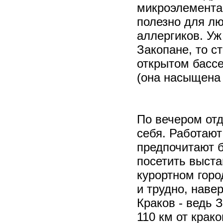
микроэлемента
полезно для лю
аллергиков. Уж
Закопане, то с
открытом бассе
(она насыщена 
По вечером от
себя. Работают
предпочитают б
посетить выстав
курортном горо
и трудно, наве
Краков - ведь З
110 км от крак