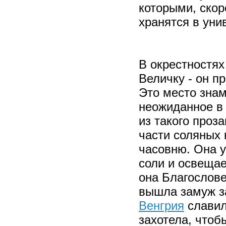
которыми, скор
хранятся в уни
В окрестностях
Величку - он п
Это место зна
неожиданное в 
из такого проз
части соляных 
часовню. Она 
соли и освещае
она Благослове
вышла замуж за
Венгрия
славил
захотела, чтоб