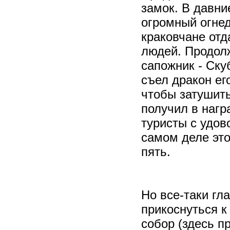
замок. В давни
огромный огне
краковчане отд
людей. Продолж
сапожник - Ску
съел дракон ег
чтобы затушить
получил в нагр
туристы с удов
самом деле это
пять.
Но все-таки гл
прикоснуться к
собор (здесь п