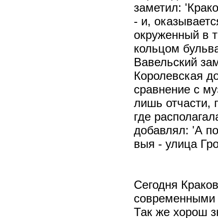
заметил: 'Крак
- и, оказываетс
окруженный в т
кольцом бульва
Вавельский зам
Королевская до
сравнение с му
лишь отчасти, 
где располагал
добавлял: 'А по
выя - улица Гр
Сегодня Краков
современными к
Так же хорош з