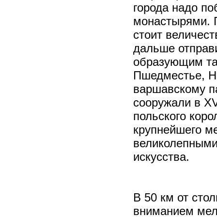
города надо по
монастырями. П
стоит величест
дальше отправ
образующим та
Пшедместье, Но
варшавскому п
сооружали в XV
польского коро
крупнейшего ме
великолепными
искусства.
В 50 км от сто
вниманием мел