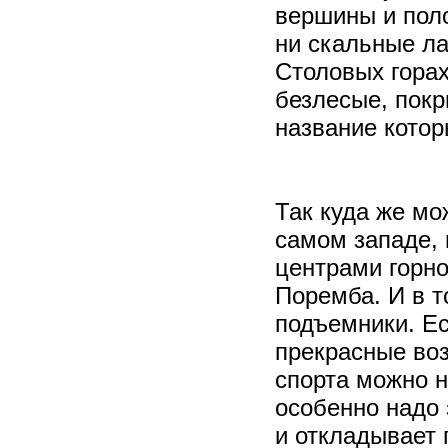
вершины и поло
ни скальные л
Столовых горах
безлесые, пок
название котор
Так куда же мо
самом западе,
центрами горно
Поремба. И в т
подъемники. Есл
прекрасные во
спорта можно н
особенно надо 
и откладывает 