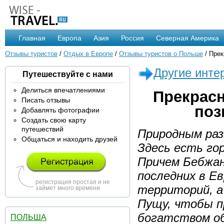
Главная
Европа
Азия
Россия
Северная Америка
Отзывы туристов
/
Отдых в Европе
/
Отзывы туристов о Польше
/ Прек
Другие инте
Путешествуйте с нами
Делиться впечатлениями
Прекрасн
Писать отзывы
поз
Добавлять фотографии
Создать свою карту
путешествий
Природным раз
Общаться и находить друзей
Здесь есть гор
Причем Бебжан
последних в Е
регистрация простая и не
территорий, а
займет много времени
Пущу, чтобы п
богатством о
ПОЛЬША