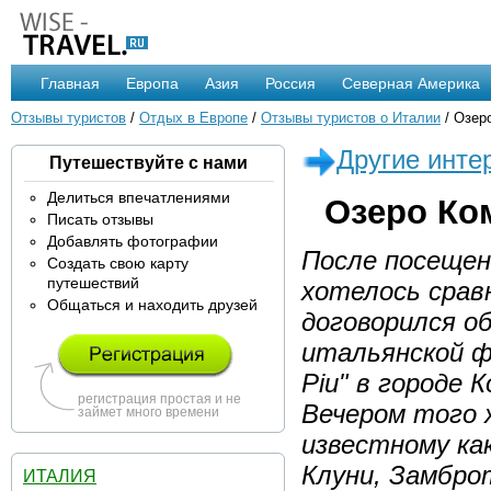
Главная
Европа
Азия
Россия
Северная Америка
Отзывы туристов
/
Отдых в Европе
/
Отзывы туристов о Италии
/ Озер
Другие инте
Путешествуйте с нами
Делиться впечатлениями
Озеро Ко
Писать отзывы
Добавлять фотографии
После посещен
Создать свою карту
путешествий
хотелось срав
Общаться и находить друзей
договорился о
итальянской фа
Piu" в городе 
регистрация простая и не
Вечером того 
займет много времени
известному ка
Клуни, Замбро
ИТАЛИЯ