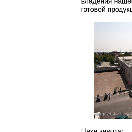
владения нашег
готовой продук
Цеха завода: