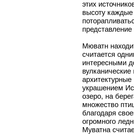
этих источнико
высоту каждые
поторапливатьс
представление 
Мюватн находит
считается одни
интересными д
вулканические
архитектурные
украшением Исл
озеро, на бере
множество птиц
благодаря сво
огромного ледн
Муватна счита