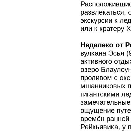
Расположившис
развлекаться, 
экскурсии к л
или к кратеру 
Недалеко от Р
вулкана Эсья (
активного отды
озеро Блаулоун
проливом с оке
мшанниковых п
гигантскими л
замечательные
ощущение путе
времён ранней 
Рейкьявика, у 