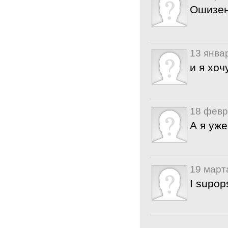
Ошизен
13 янва
и я хоч
18 февр
А я уже
19 март
I supop