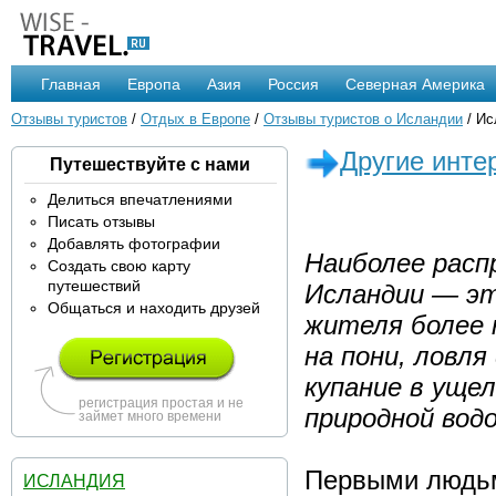
Главная
Европа
Азия
Россия
Северная Америка
Отзывы туристов
/
Отдых в Европе
/
Отзывы туристов о Исландии
/ Ис
Другие инте
Путешествуйте с нами
Делиться впечатлениями
Писать отзывы
Добавлять фотографии
Наиболее расп
Создать свою карту
путешествий
Исландии — эт
Общаться и находить друзей
жителя более 
на пони, ловля
купание в ущел
регистрация простая и не
природной водо
займет много времени
Первыми людьм
ИСЛАНДИЯ