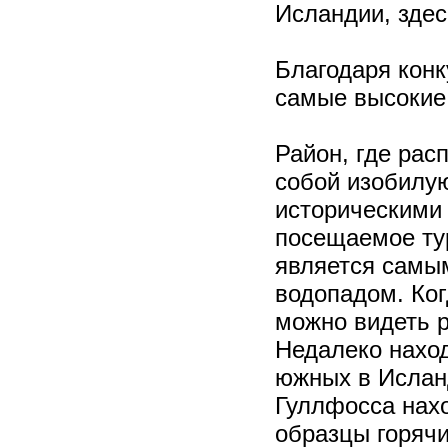
Исландии, здес
Благодаря конк
самые высокие 
Район, где ра
собой изобилу
историческими 
посещаемое ту
является самы
водопадом. Ког
можно видеть р
Недалеко наход
южных в Исланд
Гуллфосса нахо
образцы горячи