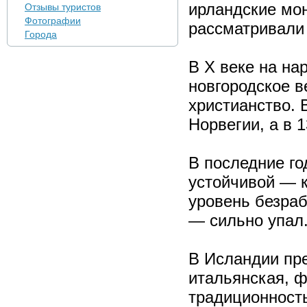
ирландские мон
Отзывы туристов
Фотографии
рассматривал
Города
В X веке на н
новгородское 
христианство. 
Норвегии, а в 
В последние г
устойчивой — 
уровень безра
— сильно упал
В Исландии пр
итальянская, ф
традиционность