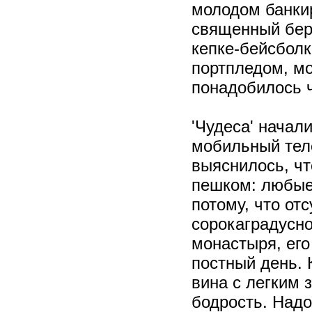
молодом банки
священный бере
кепке-бейсболк
портпледом, м
понадобилось ч
'Чудеса' начал
мобильный тел
выяснилось, чт
пешком: любые 
потому, что отс
сорокаградусно
монастыря, его
постный день. 
вина с легким
бодрость. Надо