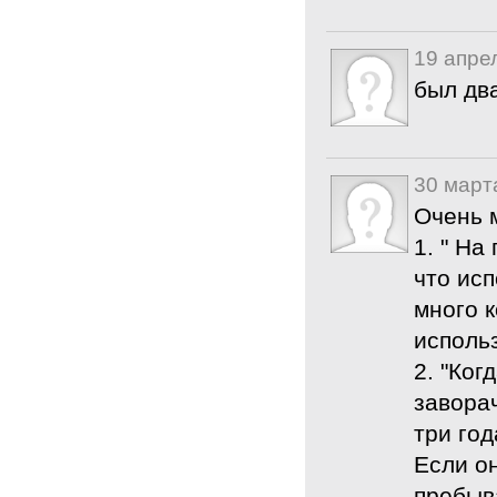
19 апре
был дв
30 март
Очень 
1. " На
что исп
много 
исполь
2. "Ког
заворач
три год
Если он
пребыв