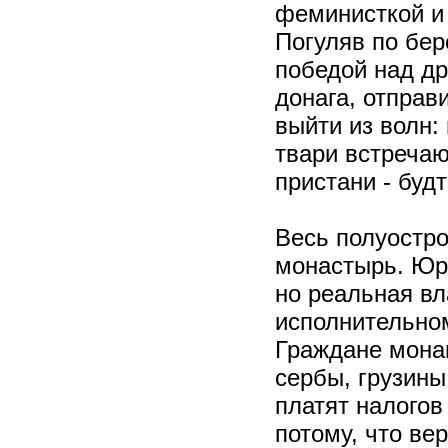
феминисткой и 
Погуляв по бер
победой над д
донага, отправ
выйти из волн:
твари встречаю
пристани - буд
Весь полуостр
монастырь. Юр
но реальная в
исполнительном
Граждане монаш
сербы, грузины
платят налогов
потому, что ве