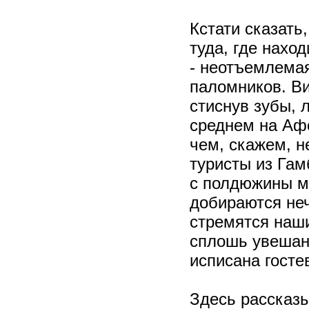
Кстати сказать
туда, где нахо
- неотъемлема
паломников. Ви
стиснув зубы, 
среднем на Афо
чем, скажем, 
туристы из Гам
с полдюжины м
добираются неч
стремятся наши
сплошь увешан
исписана госте
Здесь рассказы