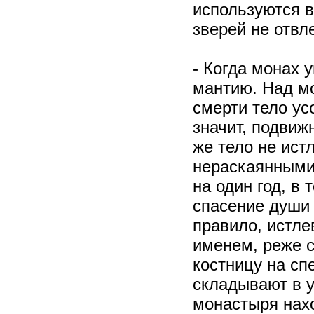
используются в
зверей не отвл
- Когда монах у
мантию. Над мо
смерти тело ус
значит, подвиж
же тело не ист
нераскаянными
на один год, в
спасение души 
правило, истле
именем, реже 
костницу на сп
складывают в у
монастыря нахо