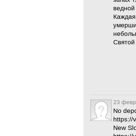
ведной
Каждая
умерши
неболь
Святой
23 февр
No dep
https:/
New Slo