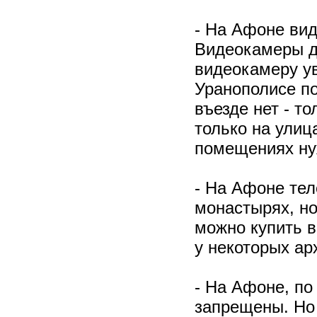
- На Афоне вид
Видеокамеры да
видеокамеру ув
Уранополисе п
въезде нет - т
только на улиц
помещениях ну
- На Афоне тел
монастырях, но
можно купить в
у некоторых ар
- На Афоне, по
запрещены. Но 