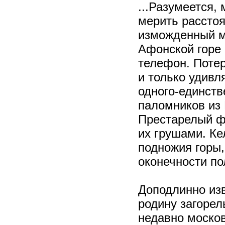
...Разумеется,
мерить расстоя
изможденный м
Афонской горе
телефон. Потер
и только удивл
одного-единств
паломников из 
Престарелый фр
их грушами. Ке
подножия горы,
оконечности по
Доподлинно изв
родину загорел
недавно москов