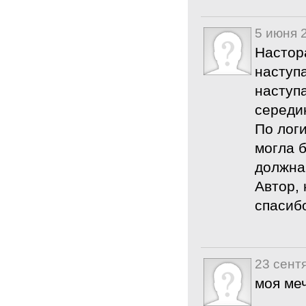
5 июня 
Настор
наступа
наступа
середин
По лог
могла б
должна
Автор, 
спасиб
23 сент
моя ме