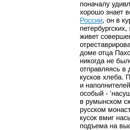
поначалу удивл
хорошо знает в
России
, он в к
петербургских,
живет совершен
отреставрирова
доме отца Пахо
никогда не был
отправляясь в 
кусков хлеба. 
и наполнителей
особый - 'насу
в румынском ск
русском монаст
кусок вмиг на
подъема на выс