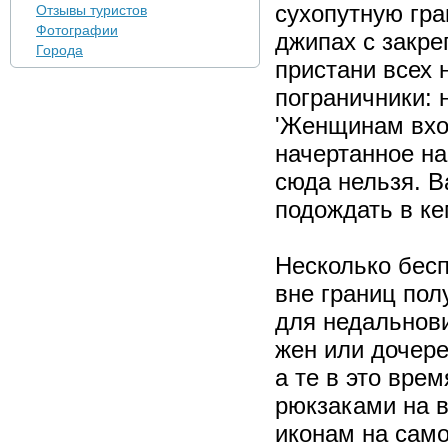
сухопутную гра
Отзывы туристов
Фотографии
джипах с закр
Города
пристани всех
пограничники: 
'Женщинам вход
начертанное на
сюда нельзя. В
подождать в ке
Несколько бес
вне границ пол
для недальнов
жен или дочере
а те в это вре
рюкзаками на в
иконам на само