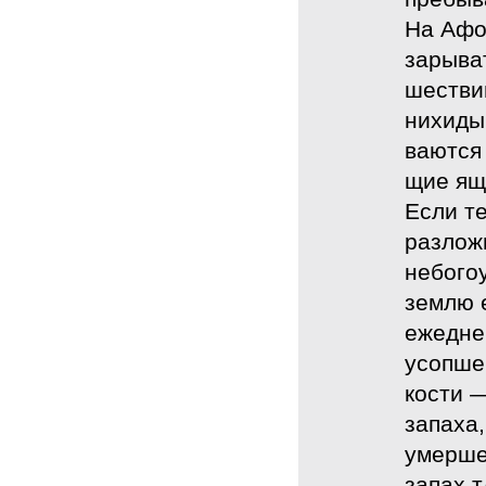
На Афо
зарыват
шествии
нихиды 
ваются 
щие ящи
Если т
разлож
небогоу
землю е
ежедне
усопшег
кости —
запаха,
умерше
запах т