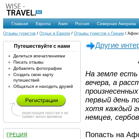
Главная
Европа
Азия
Россия
Северная Америка
Отзывы туристов
/
Отдых в Европе
/
Отзывы туристов о Греции
/ Афон:
Другие инте
Путешествуйте с нами
Делиться впечатлениями
Писать отзывы
Добавлять фотографии
На земле есть
Создать свою карту
путешествий
вечера, а рас
Общаться и находить друзей
произнесенных 
первый день по
хотя каждый г
регистрация простая и не
немцев, сербов
займет много времени
Попасть на Аф
ГРЕЦИЯ