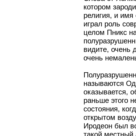
котором зарод
религия, и имя
играл роль сов
целом Пникс на
полуразрушенны
видите, очень 
очень немалень
Полуразрушенна
называются Од
оказывается, о
раньше этого н
состояния, ког
открытом возду
Иродеон был вс
такой местный 