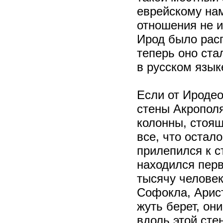
еврейскому нам
отношения не 
Ирод было рас
теперь оно ста
в русском язык
Если от Иродео
стены Акропол
колонны, стоящ
все, что остал
прилепился к с
находился пер
тысячу человек
Софокла, Арис
жуть берет, он
вдоль этой сте