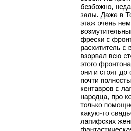
безбожно, неда
залы. Даже в 
этаж очень не
возмутительный
фрески с фрон
расхититель с
взорвал всю ст
этого фронтон
они и стоят до
почти полност
кентавров с л
народца, про к
только помощне
какую-то свадь
лапифских жен
фантастическая