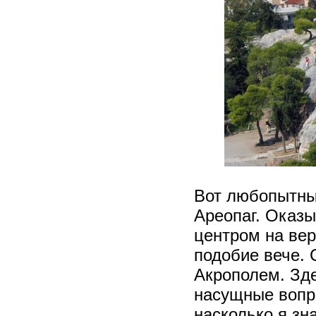
Вот любопытный
Ареопаг. Оказы
центром на ве
подобие вече. 
Акрополем. Зде
насущные вопро
насколько я зн