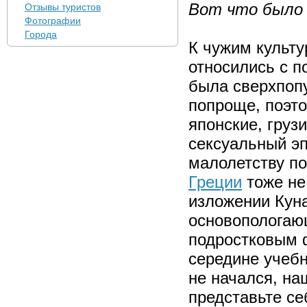
Вот что было 
Отзывы туристов
Фотографии
Города
К чужим культу
относились с п
была сверхпопу
попроще, поэто
японские, груз
сексуальный эп
малолетству по
Греции
тоже не
изложении Куна
основопологаю
подростковым ф
середине учебн
не начался, на
представьте се