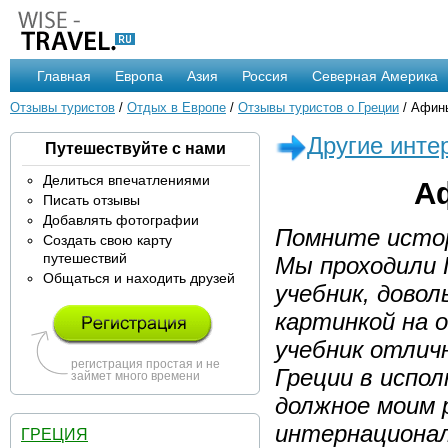
Главная
Европа
Азия
Россия
Северная Америка
Отзывы туристов
/
Отдых в Европе
/
Отзывы туристов о Греции
/ Афины
Другие инте
Путешествуйте с нами
Делиться впечатлениями
А
Писать отзывы
Добавлять фотографии
Помните истор
Создать свою карту
путешествий
Мы проходили 
Общаться и находить друзей
учебник, дово
картинкой на о
учебник отлич
регистрация простая и не
Греции в испо
займет много времени
должное моим 
интернационал
ГРЕЦИЯ