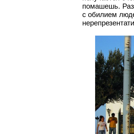
помашешь. Раз
с обилием люде
нерепрезентати