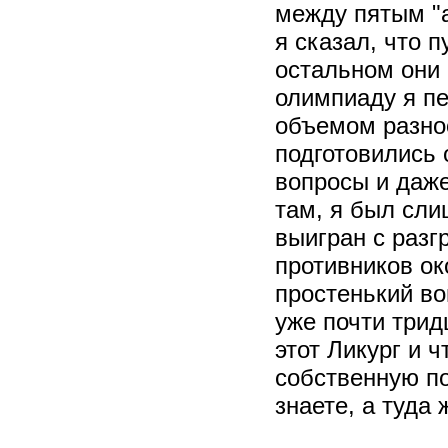
между пятым "а
я сказал, что 
остальном они 
олимпиаду я п
объемом разноо
подготовились 
вопросы и даже
там, я был сли
выигран с разг
противников о
простенький во
уже почти тридц
этот Ликург и ч
собственную по
знаете, а туда ж