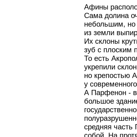
Афины располо
Сама долина оч
небольшим, но 
из земли выпи
Их склоны крут
зуб с плоским 
То есть Акропо
укрепили склон
но крепостью А
у современного
А Парфенон - 
большое здание
государственно
полуразрушенно
средняя часть 
собой. На прот