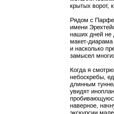
крытых ворот, 
Рядом с Парфе
имени Эрехтейо
наших дней не 
макет-диарама 
и насколько п
замысел многих
Когда я смотр
небоскребы, е
длинным туннел
увидят иноплан
пробивающуюся 
наверное, начн
экскурсии мале