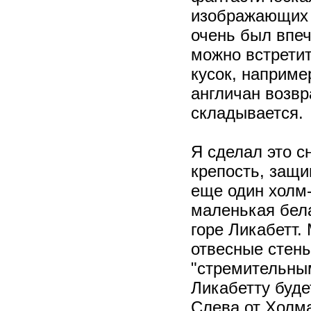
изображающих э
очень был впе
можно встретит
кусок, наприме
англичан возвр
складывается.
Я сделал это с
крепость, защи
еще один холм-
маленькая бел
горе Ликабетт.
отвесные стены
"стремительным
Ликабетту буде
Слева от Холма