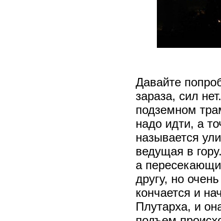
Давайте попроб
зараза, сил не
подземном трам
надо идти, а т
называется ули
ведущая в гору.
а пересекающие
другу, но очен
кончается и на
Плутарха, и он
подъем происхо