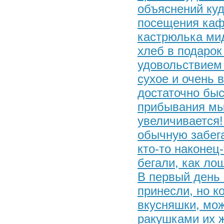
объяснений куда
посещения кафе
кастрюлька мид
хлеб в подарок 
удовольствием
сухое и очень в
достаточно быс
прибывания мы 
увеличивается! 
обычную забега
кто-то наконец
бегали, как ло
В первый день 
принесли, но к
вкусняшки, мо
ракушками их ж