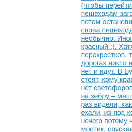
(чтобы перейти
пешеходам заго
потом останови
снова пешехода
необычно. Иног
красный :). Хо
перекрестков, 
дорогах никто 
нет и идут. В 
стоят, кому кр
нет светофоров
на зебру – маш
раз видели, ка
ехали, из-под 
нечего потому ч
мостик, спуска