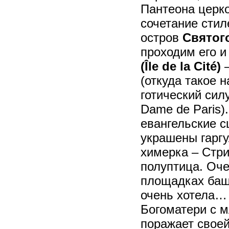
Пантеона церк
сочетание стил
остров
Святог
проходим его и
(
Île de la Cité)
–
(откуда такое 
готический сил
Dame de Paris
евангельские с
украшены гарг
химерка – Стри
полуптица. Оче
площадках баше
очень хотела… 
Богоматери с 
поражает своей