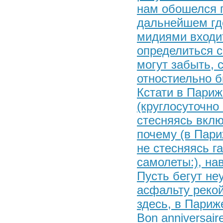
нам обошелся п
дальнейшем где
мидиями входит
определиться с
могут забыть, с
отностиельно бы
Кстати в Париж
(круглосуточно
стесняясь вклю
почему (в Пари
не стесняясь г
самолеты:), на
Пусть бегут не
асфальту рекой.
здесь, в Париже
Bon anniversai