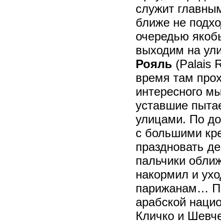
служит главным
ближе не подхо
очередью якобы
выходим на ул
Рояль
(Palais 
время там прох
интересного мы
уставшие пыта
улицами. По до
с большими кр
праздновать де
пальчики оближ
накормил и ухо
парижанам… По
арабской нацио
Кличко и Шевч