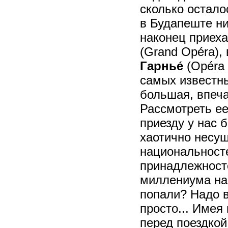
сколько остало
в Будапеште ни 
наконец приехал
(Grand
Opéra),
Гарнье́
(Opéra 
самых известны
большая, впеча
Рассмотреть ее
приезду у нас 
хаотично несу
национальност
принадлежност
миллениума на 
попали? Надо в
просто... Имея
перед поездкой