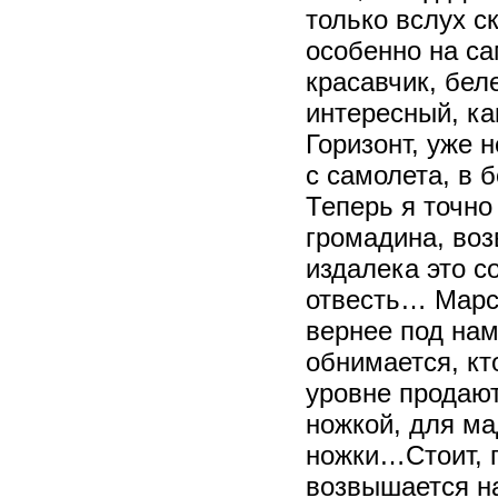
только вслух с
особенно на са
красавчик, бел
интересный, ка
Горизонт, уже 
с самолета, в 
Теперь я точно 
громадина, во
издалека это 
отвесть… Марсо
вернее под нам
обнимается, к
уровне продаю
ножкой, для ма
ножки…Стоит, п
возвышается н