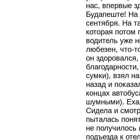
нас, впервые з
Будапеште! На
сентября. На т
которая потом 
водитель уже н
любезен, что-т
он здоровался,
благодарности,
сумки), взял н
назад и показа
концах автобус
шумными). Ехал
Сидела и смотр
пыталась понят
не получилось 
подъезда к оте