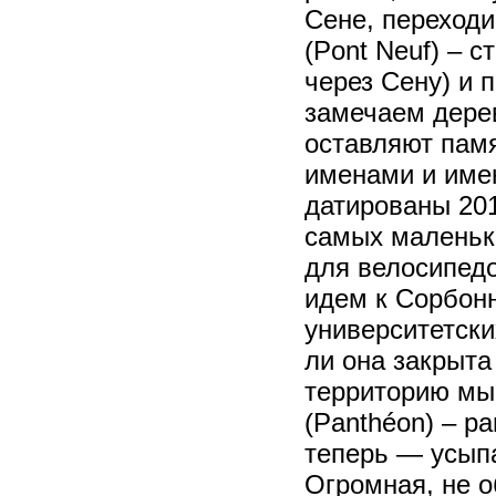
Сене, переходи
(Pont Neuf) – 
через Сену) и 
замечаем дере
оставляют памя
именами и име
датированы 20
самых маленьки
для велосипедо
идем к Сорбонн
университетски
ли она закрыта
территорию мы 
(Panthéon) – р
теперь — усып
Огромная, не о