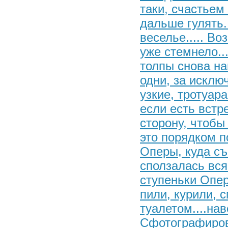
таки, счастьем
дальше гулять.
веселье..... В
уже стемнело..
толпы снова на
одни, за исклю
узкие, тротуар
если есть встр
сторону, чтобы
это порядком п
Оперы, куда съ
сползалась вся
ступеньки Опер
пили, курили, 
туалетом....нав
Сфотографиров