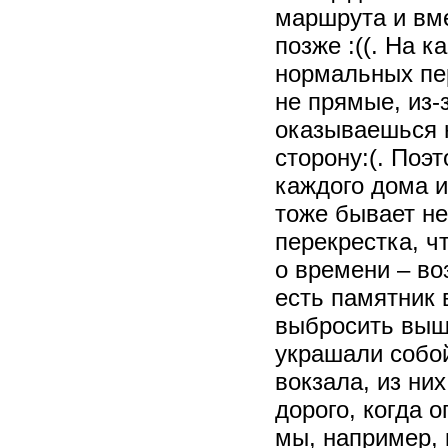
маршрута и вм
позже :((. На к
нормальных пер
не прямые, из-з
оказываешься н
сторону:(. Поэ
каждого дома и
тоже бывает не
перекрестка, ч
о времени – в
есть памятник 
выбросить выше
украшали собо
вокзала, из ни
дорого, когда 
мы, например, 