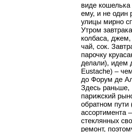
виде кошелька 
ему, и не один 
улицы мирно с
Утром завтрака
колбаса, джем,
чай, сок. Завт
парочку круаса
делали), идем 
Eustache) – че
до Форум де Ал
Здесь раньше,
парижский рыно
обратном пути 
ассортимента –
стеклянных сво
ремонт, поэтом