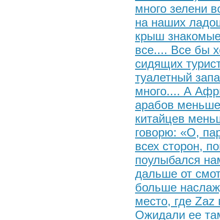
много зелени в
на наших ладошк
крыш знакомые
все.... Все бы
сидящих турист
туалетный запах
много.... А Аф
арабов меньше,
китайцев меньше
говорю: «О, па
всех сторон, п
поулыбался нам
дальше от смо
больше наслажд
место, где Zaz 
Ожидали ее там