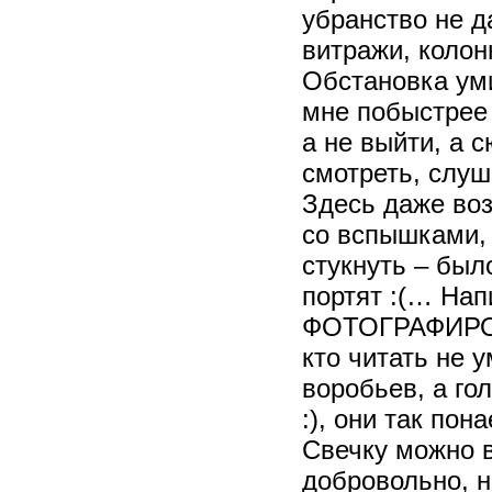
убранство не д
витражи, колон
Обстановка уми
мне побыстрее 
а не выйти, а 
смотреть, слуш
Здесь даже воз
со вспышками, 
стукнуть – бы
портят :(… Нап
ФОТОГРАФИРОВ
кто читать не 
воробьев, а г
:), они так пон
Свечку можно в 
добровольно, н