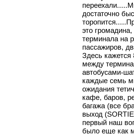
переехали.....
достаточно быст
торопится.....
это громадина,
терминала на р
пассажиров, дв
Здесь кажется 
между термина
автобусами-шат
каждые семь м
ожидания тетич
кафе, баров, р
багажа (все бр
выход (SORTIE)
первый наш воп
было еще как 