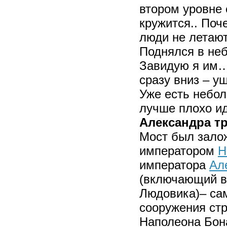
втором уровне 
кружится.. Поч
люди не летают
Поднялся в не
Завидую я им…
сразу вниз – 
Уже есть небол
лучше плохо ид
Александра т
Мост был зало
императором
Н
императора
Але
(включающий в
Людовика)– са
сооружения стр
Наполеона Бона