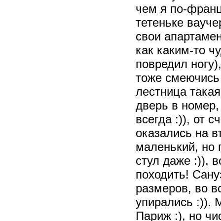
чем я по-францу
тетеньке вауче
свои апартамен
как каким-то ч
повредил ногу)
тоже смеючись –
лестница такая
дверь в номер, 
всегда :)), от 
оказались на в
маленький, но 
стул даже :)),
походить! Сан
размеров, во в
упирались :)).
Париж :), но ч