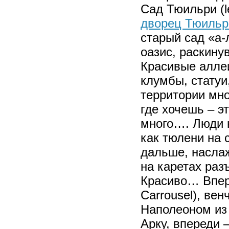
Сад Тюильри (le
дворец Тюильр
старый сад «а
оазис, раскину
Красивые аллеи
клумбы, статуи
территории мно
где хочешь – э
много…. Люди н
как тюлени на 
дальше, наслаж
на каретах раз
Красиво… Впере
Carrousel), ве
Наполеоном из 
Арку, впереди 