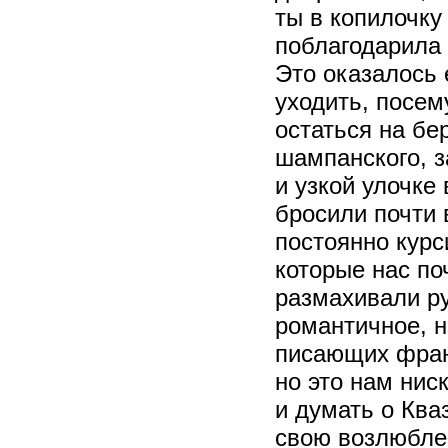
ты в копилочку
поблагодарила
Это оказалось 
уходить, посем
остаться на бе
шампанского, з
и узкой улочке
бросили почти 
постоянно курс
которые нас п
размахивали ру
романтичное, н
писающих франц
но это нам нис
и думать о Ква
свою возлюбл