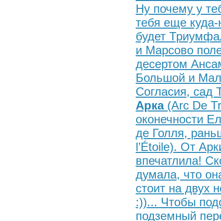
Ну почему у те
тебя еще куда-н
будет Триумфа
и Марсово поле
десертом Анса
Большой и Мал
Согласия, сад 
Арка
(Arc De T
оконечности Е
де Голля, ран
l’Étoile). От А
впечатлила! Ск
думала, что он
стоит на двух но
:))... Чтобы по
подземный пере