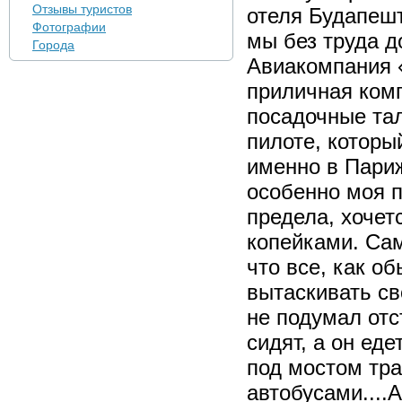
Отзывы туристов
отеля Будапешт
Фотографии
мы без труда д
Города
Авиакомпания 
приличная комп
посадочные тал
пилоте, которы
именно в Париж
особенно моя п
предела, хочетс
копейками. Сам
что все, как о
вытаскивать св
не подумал отс
сидят, а он еде
под мостом тр
автобусами....А