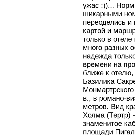
ужас :))... Нор
шикарными ном
переоделись и 
картой и маршр
только в отеле
много разных о
надежда только
времени на про
ближе к отелю
Базилика Сакре
Монмартрского 
в., в романо-в
метров. Вид кр
Холма (Тертр) 
знаменитое каб
площади Пигаль