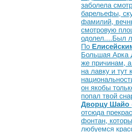
заболела смотре
барельефы, ску
фамилий, вечны
смотровую площ
одолел....Был л
По
Елисейски
Большая Арка Д
же причинам, а
на лавку и тут
национальности
он якобы только
попал твой сна
Дворцу Шайо
отсюда прекра
фонтан, которы
любуемся красо