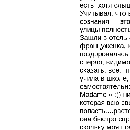
есть, хотя слы
Учитывая, что 
сознания — это
улицы полность
Зашли в отель 
француженка, к
поздоровалась 
сперло, видимо 
сказать, все, ч
учила в школе, 
самостоятельно
Madame » :)) н
которая всю с
попасть....раст
она быстро спр
скольку моя по