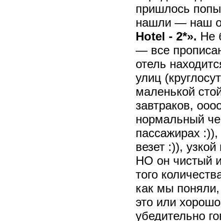
пришлось попых
нашли — наш от
Hotel - 2*».
Не б
— все прописан
отель находитс
улиц (круглосут
маленькой стой
завтраков, ооо
нормальный чем
пассажирах :))
везет :)), узк
НО он чистый и
того количеств
как мы поняли,
это или хорошо
убедительно го