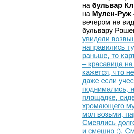
на
бульвар К
на
Мулен-Руж
вечером не вид
бульвару Рош
увидели возвы
направились ту
раньше, то кар
– красавица на
кажется, что н
даже если учес
поднимались, н
площадке, сиде
хромающего муж
мол возьми, пар
Смеялись долго
и смешно :). С