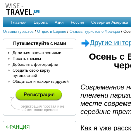
Главная
Европа
Азия
Россия
Северная Америка
Отзывы туристов
/
Отдых в Европе
/
Отзывы туристов о Франции
/ Осе
Другие инте
Путешествуйте с нами
Делиться впечатлениями
Осень с 
Писать отзывы
чер
Добавлять фотографии
Создать свою карту
путешествий
Общаться и находить друзей
Современное н
племени париз
месте совреме
регистрация простая и не
середине треть
займет много времени
Как я уже расс
ФРАНЦИЯ