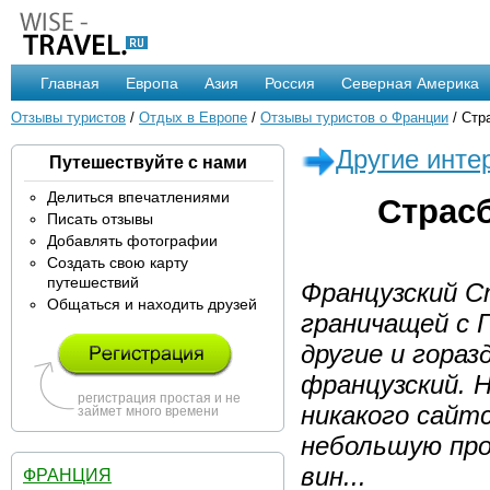
Главная
Европа
Азия
Россия
Северная Америка
Отзывы туристов
/
Отдых в Европе
/
Отзывы туристов о Франции
/ Стр
Другие инте
Путешествуйте с нами
Делиться впечатлениями
Страс
Писать отзывы
Добавлять фотографии
Создать свою карту
путешествий
Французский С
Общаться и находить друзей
граничащей с Г
другие и гора
французский. 
регистрация простая и не
никакого сайтс
займет много времени
небольшую про
вин...
ФРАНЦИЯ