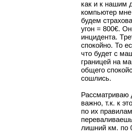
как и к нашим 
компьютер мне 
будем страхова
угон = 800€. О
инцидента. Тре
спокойно. То ес
что будет с ма
границей на ма
общего спокойс
сошлись.
Рассматриваю д
важно, т.к. к э
по их правилам
переваливаешь 
лишний км. по 