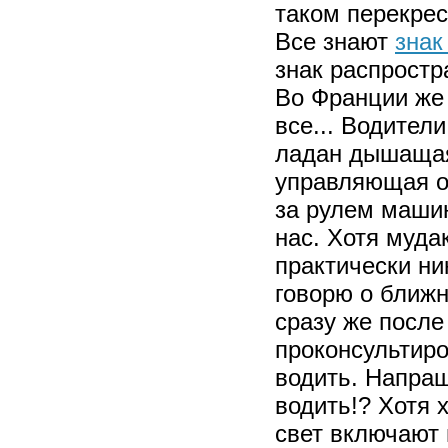
таком перекрес
Все знают
знак
знак распростр
Во Франции же н
все... Водител
ладан дышащая
управляющая о
за рулем машин
нас. Хотя муда
практически ни
говорю о ближн
сразу же после
проконсультиро
водить. Напраш
водить!? Хотя 
свет включают 