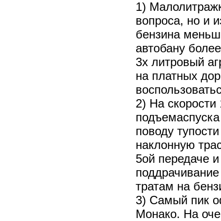
1) Малолитражк
вопроса, но и и
бензина меньше
автобану более
3х литровый аг
на платных дор
воспользоватьс
2) На скорости
подъемаспуска
поводу тупости
наклонную тра
5ой передаче и
поддрачивание 
тратам на бенз
3) Самый пик о
Монако. На оче