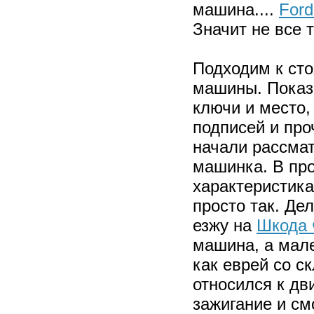
машина....
Ford
Значит не все т
Подходим к сто
машины. Показ
ключи и место,
подписей и про
начали рассмат
машинка. В про
характеристика
просто так. Де
езжу на
Шкода 
машина, а мале
как еврей со с
относился к дв
зажигание и см