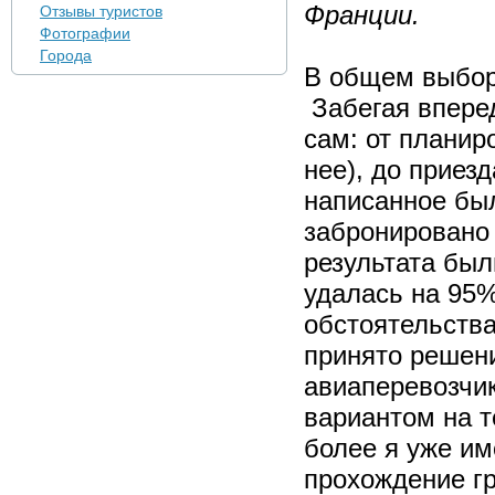
Франции.
Отзывы туристов
Фотографии
Города
В общем выбора
Забегая вперед
сам: от планир
нее), до приезд
написанное бы
забронировано
результата был
удалась на 95
обстоятельств
принято решени
авиаперевозчи
вариантом на т
более я уже им
прохождение г