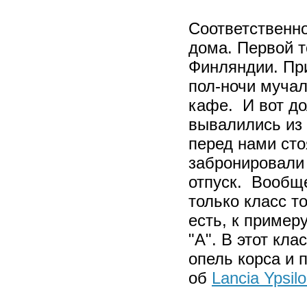
Соответственн
дома. Первой 
Финляндии. При
пол-ночи мучал
кафе. И вот до
вывалились из 
перед нами ст
забронировали 
отпуск. Вообще
только класс то
есть, к пример
"А". В этот кл
опель корса и 
об
Lancia Ypsil