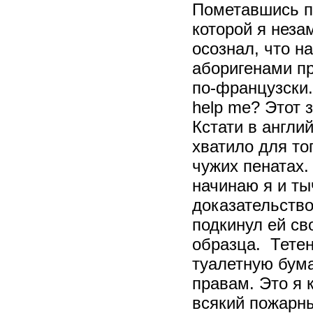
Пометавшись по
которой я неза
осознал, что н
аборигенами пр
по-французски. 
help me? Этот 
Кстати в англи
хватило для то
чужих пенатах.
начинаю я и ты
доказательство
подкинул ей св
образца. Тете
туалетную бума
правам. Это я 
всякий пожарны