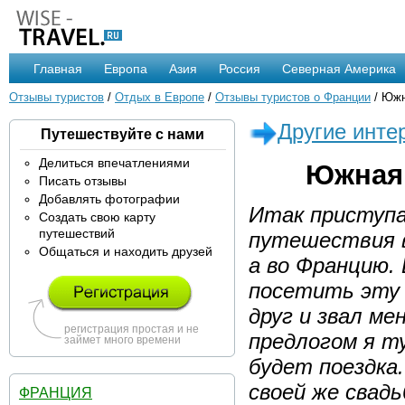
Главная
Европа
Азия
Россия
Северная Америка
Отзывы туристов
/
Отдых в Европе
/
Отзывы туристов о Франции
/ Южн
Другие инте
Путешествуйте с нами
Делиться впечатлениями
Южная 
Писать отзывы
Добавлять фотографии
Итак приступа
Создать свою карту
путешествий
путешествия вм
Общаться и находить друзей
а во Францию.
посетить эту 
друг и звал ме
регистрация простая и не
предлогом я ту
займет много времени
будет поездка.
своей же свадь
ФРАНЦИЯ