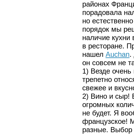
районах Франци
порадовала нал
но естественно
порядок мы реш
наличие кухни 
в ресторане. П
нашел
Auchan
.
он совсем не та
1) Везде очень
трепетно относ
свежее и вкусн
2) Вино и сыр! 
огромных колич
не будет. Я во
французское! М
разные. Выбор 