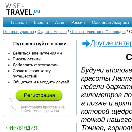
Главная
Европа
Азия
Россия
Северная Америка
Отзывы туристов
/
Отдых в Европе
/
Отзывы туристов о Финляндии
/ С
Другие инте
Путешествуйте с нами
Делиться впечатлениями
С
Писать отзывы
Добавлять фотографии
Будучи аполог
Создать свою карту
путешествий
красоты Лапла
Общаться и находить друзей
недели бархатн
километров по
а позже и аркт
регистрация простая и не
которой щедро
займет много времени
точкой нашего
Точнее, горно
ФИНЛЯНДИЯ