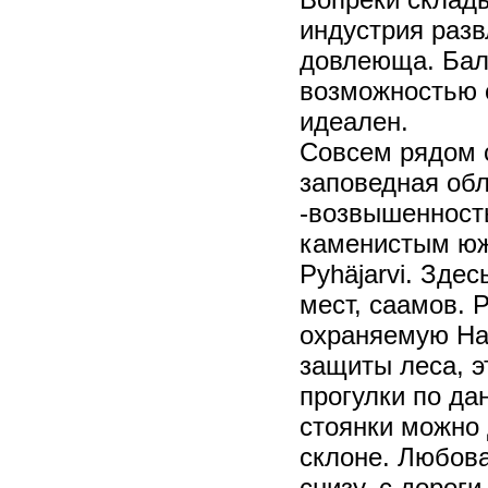
индустрия разв
довлеюща. Бал
возможностью 
идеален.
Совсем рядом 
заповедная обл
-возвышенность
каменистым юж
Pyhäjarvi. Зде
мест, саамов. 
охраняемую На
защиты леса, э
прогулки по да
стоянки можно
склоне. Любов
снизу, с дороги