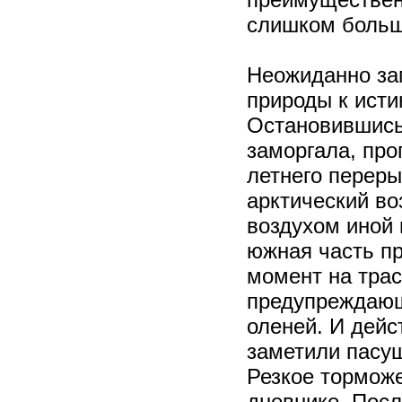
слишком больш
Неожиданно за
природы к ист
Остановившись 
заморгала, про
летнего переры
арктический во
воздухом иной 
южная часть пр
момент на трасс
предупреждающ
оленей. И дейс
заметили пасущ
Резкое торможе
дневнике. Посл