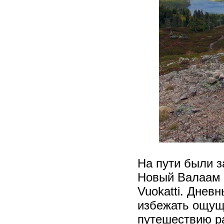
На пути были з
Новый Валаам (
Vuokatti. Днев
избежать ощуще
путешествию р