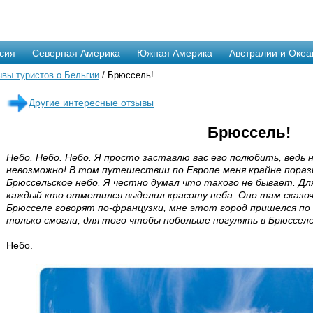
сия
Северная Америка
Южная Америка
Австралии и Океа
вы туристов о Бельгии
/ Брюссель!
Другие интересные отзывы
Брюссель!
Небо. Небо. Небо. Я просто заставлю вас его полюбить, ведь н
невозможно! В том путешествии по Европе меня крайне порази
Брюссельское небо. Я честно думал что такого не бывает. Для
каждый кто отметился выделил красоту неба. Оно там сказочн
Брюсселе говорят по-французки, мне этот город пришелся по
только смогли, для того чтобы побольше погулять в Брюсселе
Небо.