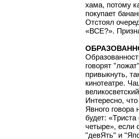
хама, потому к
покупает банан
Отстоял очеред
«ВСЕ?». Призн
ОБРАЗОВАНН
Образованность
говорят "ложат"
привыкнуть, та
кинотеатре. Ча
великосветский
Интересно, что
Явного говора 
будет: «Триста
четыре», если 
"девЯть" и "Япо