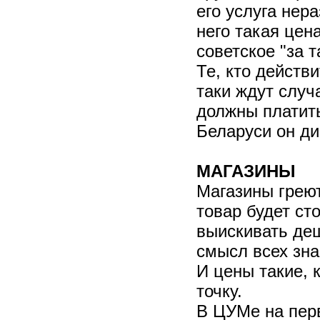
его услуга нер
него такая цен
советское "за т
Те, кто действи
таки ждут случ
должны платить
Беларуси он ди
МАГАЗИНЫ
Магазины греют
товар будет ст
выискивать деш
смысл всех зна
И цены такие, 
точку.
В ЦУМе на перв