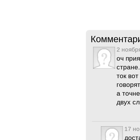
Комментар
2 ноябр
оч при
стране
ток вот
говорят
а точн
двух с
17 но
дост