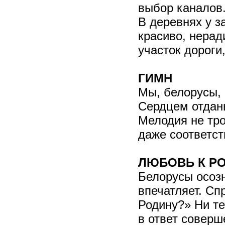
выбор каналов
В деревнях у з
красиво, нерад
участок дороги
ГИМН
Мы, белорусы,
Сердцем отдан
Мелодия не тро
даже соответст
ЛЮБОВЬ К Р
Белорусы осозн
впечатляет. Сп
Родину?» Ни т
в ответ соверш