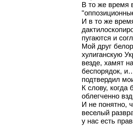
В то же время 
"оппозиционны
И в то же врем
дактилоскопир
пугаются и сог
Мой друг белор
хулиганскую Ук
везде, хамят н
беспорядок, и…
подтвердил мо
К слову, когда
облегченно взд
И не понятно, 
веселый развра
у нас есть пра