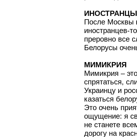
ИНОСТРАНЦ
После Москвы в
иностранцев-то
преровно все с
Белорусы очен
МИМИКРИЯ
Мимикрия – эт
спрятаться, сл
Украинцу и рос
казаться белор
Это очень прия
ощущение: я св
не станете все
дорогу на красн