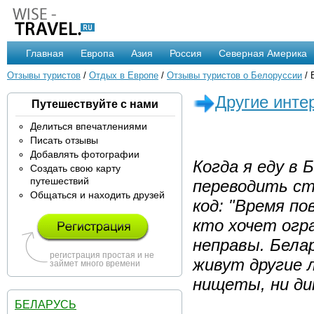
Главная
Европа
Азия
Россия
Северная Америка
Отзывы туристов
/
Отдых в Европе
/
Отзывы туристов о Белоруссии
/
Другие инте
Путешествуйте с нами
Делиться впечатлениями
Писать отзывы
Добавлять фотографии
Когда я еду в 
Создать свою карту
путешествий
переводить ст
Общаться и находить друзей
код: "Время по
кто хочет огр
неправы. Бела
регистрация простая и не
живут другие 
займет много времени
нищеты, ни ди
БЕЛАРУСЬ