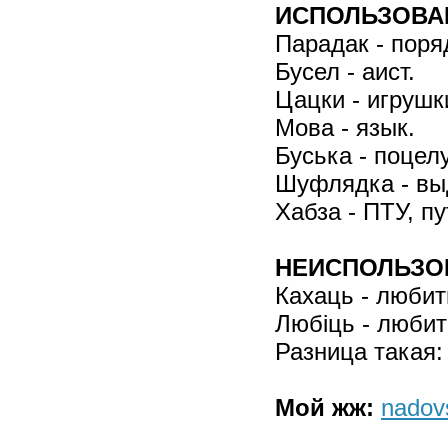
ИСПОЛЬЗОВА
Парадак - поря
Бусел - аист.
Цацки - игрушк
Мова - язык.
Буська - поцелу
Шуфлядка - вы
Хабза - ПТУ, пу
НЕИСПОЛЬЗО
Кахаць - любит
Любiць - любит
Разница такая:
Мой жж:
nado