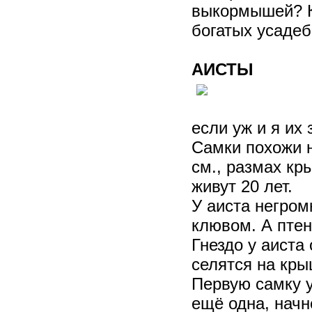
выкормышей? Ко
богатых усадеб
АИСТЫ
если уж и я их 
Самки похожи н
см., размах кры
живут 20 лет.
У аиста негром
клювом. А птен
Гнездо у аиста
селятся на кры
Первую самку у
ещё одна, начн