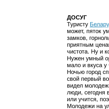
ДОСУГ
Туристу
Белару
может, пяток у
замков, горнол
приятным цена
чистота. Ну и к
Нужен умный ор
мало и вкуса у
Ночью город сп
свой первый во
видел молодежи
люди, сегодня 
или учится, по
Молодежи на ул