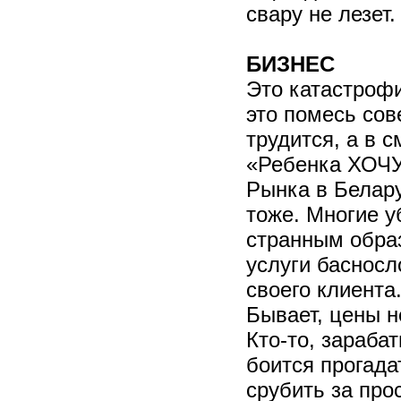
свару не лезет
БИЗНЕС
Это катастрофи
это помесь сов
трудится, а в с
«Ребенка ХОЧУ
Рынка в Белару
тоже. Многие у
странным образ
услуги басносл
своего клиента
Бывает, цены н
Кто-то, зараба
боится прогада
срубить за про