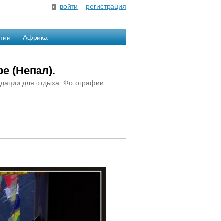
войти
регистрация
нии
Африка
е (Непал).
ндации для отдыха. Фотографии