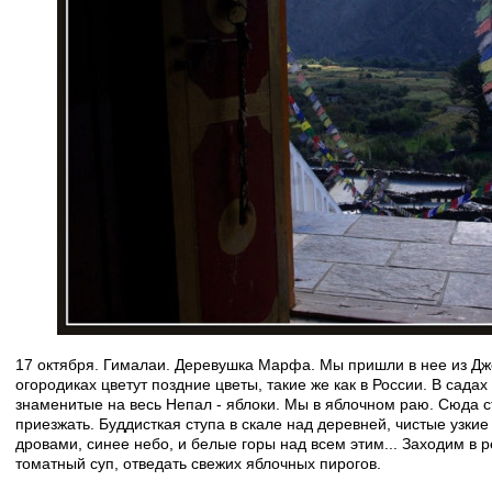
17 октября. Гималаи. Деревушка Марфа. Мы пришли в нее из Джо
огородиках цветут поздние цветы, такие же как в России. В сада
знаменитые на весь Непал - яблоки. Мы в яблочном раю. Сюда с
приезжать. Буддисткая ступа в скале над деревней, чистые узки
дровами, синее небо, и белые горы над всем этим... Заходим в 
томатный суп, отведать свежих яблочных пирогов.