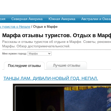
сия
Северная Америка
Южная Америка
Австралии и Океа
 туристов о Непале
/ Отдых в Марфе
Марфа отзывы туристов. Отдых в Марф
Рассказы и отзывы туристов об отдыхе в Марфе. Советы, рекоме
Марфы. Обзор достопримечательностей.
Мне нужен город:
Лучшие отзывы
Последние отзывы
ТАНЦЫ ЛАМ. ДИВАЛИ-НОВЫЙ ГОД. НЕПАЛ.