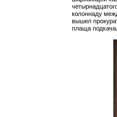
четырнадцатого
колоннаду меж
вышел прокурат
плаща подкача