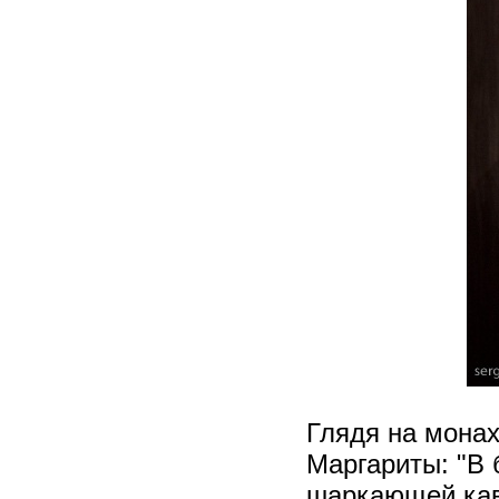
Глядя на мона
Маргариты: "В
шаркающей кав