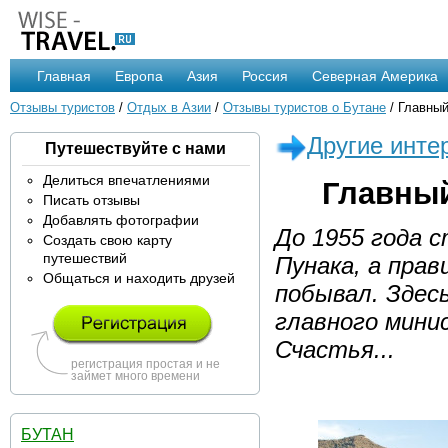
Главная
Европа
Азия
Россия
Северная Америка
Отзывы туристов
/
Отдых в Азии
/
Отзывы туристов о Бутане
/ Главный
Другие инте
Путешествуйте с нами
Делиться впечатлениями
Главный
Писать отзывы
Добавлять фотографии
До 1955 года 
Создать свою карту
путешествий
Пунака, а прав
Общаться и находить друзей
побывал. Здес
главного мини
Счастья...
регистрация простая и не
займет много времени
БУТАН