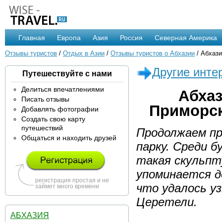
Главная
Европа
Азия
Россия
Северная Америка
Отзывы туристов
/
Отдых в Азии
/
Отзывы туристов о Абхазии
/ Абхази
Другие инте
Путешествуйте с нами
Делиться впечатлениями
Абхаз
Писать отзывы
Приморск
Добавлять фотографии
Создать свою карту
путешествий
Продолжаем пр
Общаться и находить друзей
парку. Среди 
такая скульпт
упоминается д
регистрация простая и не
что удалось у
займет много времени
Церетели.
АБХАЗИЯ