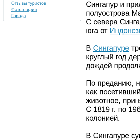
Сингапур и при
Отзывы туристов
Фотографии
полуострова Ма
Города
С севера Синга
юга от
Индонез
В
Сингапуре
тр
круглый год де
дождей продол
По преданию, н
как посетивший
животное, прин
С 1819 г. по 19
колонией.
В Сингапуре су