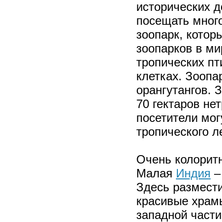
исторических д
посещать мног
зоопарк, котор
зоопарков в ми
тропических пт
клетках. Зоопа
орангутангов. 
70 гектаров не
посетители мог
тропического л
Очень колоритн
Малая
Индия
–
Здесь размести
красивые храм
западной части