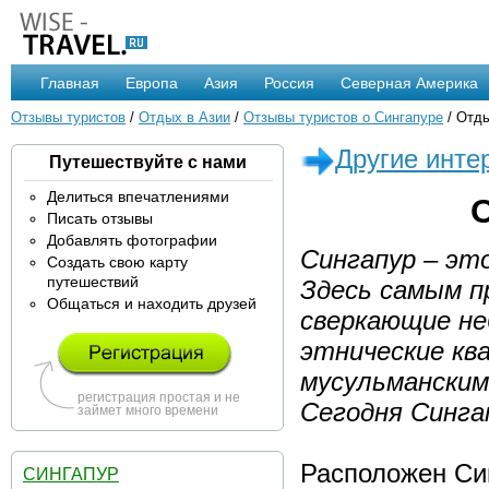
Главная
Европа
Азия
Россия
Северная Америка
Отзывы туристов
/
Отдых в Азии
/
Отзывы туристов о Сингапуре
/ Отды
Другие инте
Путешествуйте с нами
Делиться впечатлениями
Писать отзывы
Добавлять фотографии
Сингапур – эт
Создать свою карту
путешествий
Здесь самым п
Общаться и находить друзей
сверкающие не
этнические кв
мусульманским
регистрация простая и не
Сегодня Синга
займет много времени
Расположен Син
СИНГАПУР