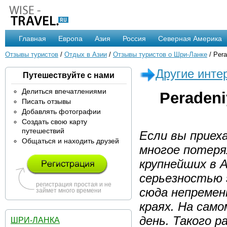
Главная
Европа
Азия
Россия
Северная Америка
Отзывы туристов
/
Отдых в Азии
/
Отзывы туристов о Шри-Ланке
/ Pera
Другие инте
Путешествуйте с нами
Делиться впечатлениями
Peradeni
Писать отзывы
Добавлять фотографии
Создать свою карту
путешествий
Если вы приех
Общаться и находить друзей
многое потеря
крупнейших в А
серьезностью 
регистрация простая и не
сюда непремен
займет много времени
краях. На сам
день. Такого р
ШРИ-ЛАНКА