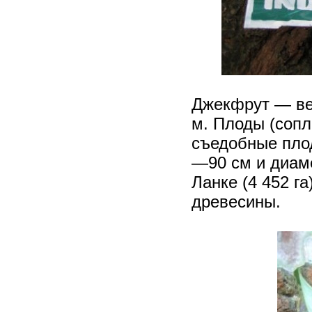
Джекфрут — ве
м. Плоды (соп
съедобные пло
—90 см и диаме
Ланке (4 452 г
древесины.