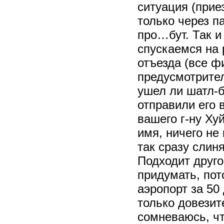
ситуация (прие
только через па
про…бут. Так и
спускаемся на 
отъезда (все ф
предусмотрите
ушел ли шатл-б
отправили его 
вашего г-ну Ху
имя, ничего не
так сразу слин
Подходит друго
придумать, пот
аэропорт за 50
только довезит
сомневаюсь, чт