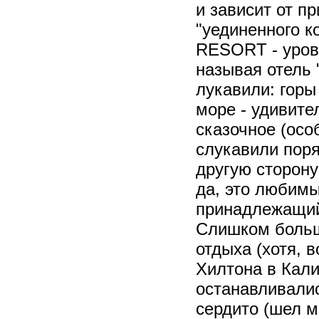
и зависит от пр
"уединенного 
RESORT - урове
называя отель 
лукавили: горы
море - удивите
сказочное (осо
слукавили поря
другую сторону
да, это любимы
принадлежащий
Слишком большо
отдыха (хотя, 
Хилтона в Кал
останавливали
сердито (шел м