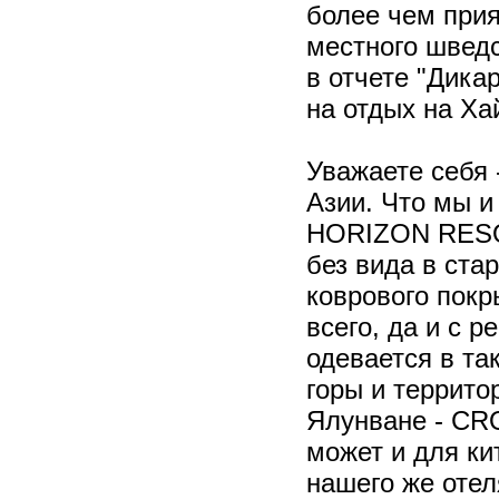
более чем прия
местного шведс
в отчете "Дика
на отдых на Ха
Уважаете себя 
Азии. Что мы и
HORIZON RESOR
без вида в ста
коврового покр
всего, да и с 
одевается в та
горы и террито
Ялунване - CR
может и для ки
нашего же оте