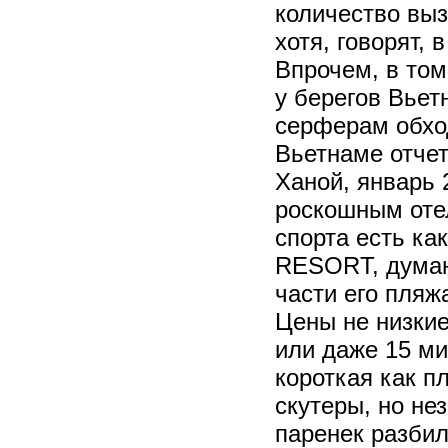
количество выз
хотя, говорят,
Впрочем, в том
у берегов Вьет
серферам обход
Вьетнаме отчет
Ханой, январь 
роскошным отел
спорта есть к
RESORT, думаю 
части его пляж
Цены не низкие
или даже 15 ми
короткая как пл
скутеры, но не
паренек разбил