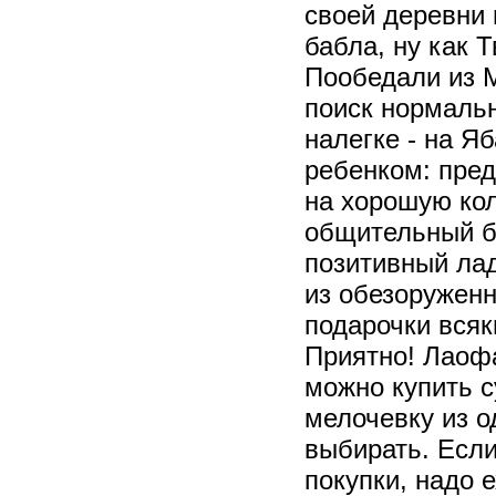
своей деревни 
бабла, ну как 
Пообедали из М
поиск нормальн
налегке - на Я
ребенком: пред
на хорошую ко
общительный бл
позитивный лад
из обезоруженн
подарочки всяк
Приятно! Лаофа
можно купить с
мелочевку из о
выбирать. Если
покупки, надо 