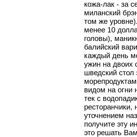
кожа-лак - за с
миланский брэн
том же уровне)
менее 10 долл
головы), маник
балийский вари
каждый день мо
ужин на двоих 
шведский стол 
морепродуктами
видом на огни н
тек с водопади
ресторанчики, 
уточнением наз
получите эту и
это решать Вам