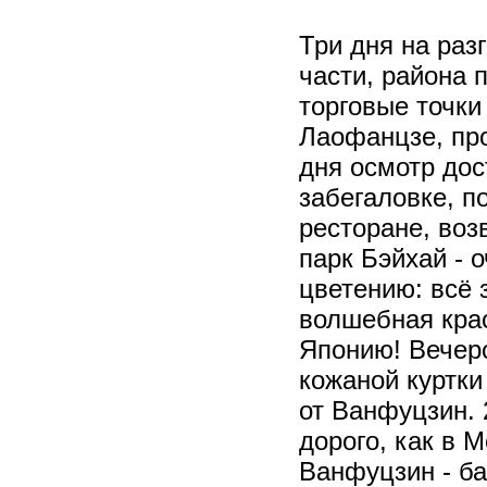
Три дня на раз
части, района 
торговые точки
Лаофанцзе, про
дня осмотр дос
забегаловке, п
ресторане, воз
парк Бэйхай - 
цветению: всё 
волшебная крас
Японию! Вечеро
кожаной куртки
от Ванфуцзин. 
дорого, как в 
Ванфуцзин - ба