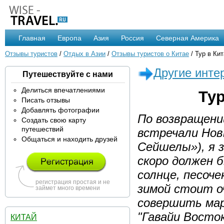
Главная
Европа
Азия
Россия
Северная Америка
Отзывы туристов
/
Отдых в Азии
/
Отзывы туристов о Китае
/ Тур в Ки
Другие инте
Путешествуйте с нами
Делиться впечатлениями
Ту
Писать отзывы
Добавлять фотографии
По возвращени
Создать свою карту
путешествий
встречали Нов
Общаться и находить друзей
Сейшелы»), я 
скоро должен 
солнце, песоче
регистрация простая и не
зимой стоит о
займет много времени
совершить мар
"Гавайи Восток
КИТАЙ