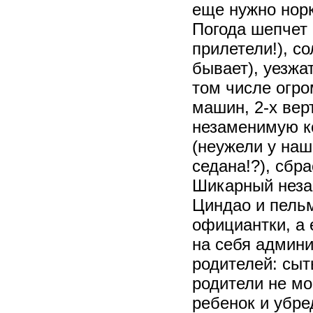
еще нужно норк
Погода шепчет -
прилетели!), с
бывает), уезжа
том числе огро
машин, 2-х вер
незаменимую ко
(неужели у наш
седана!?), сбр
Шикарный неза
Циндао и пель
официантки, а 
на себя админи
родителей: сыт
родители не мо
ребенок и убре