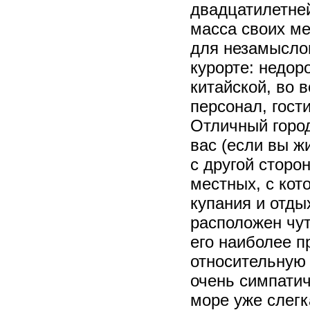
двадцатилетней
масса своих ме
для незамысло
курорте: недор
китайской, во 
персонал, гост
Отличный город
вас (если вы 
с другой сторо
местных, с кот
купания и отд
расположен чут
его наиболее п
относительную
очень симпатич
море уже слегк