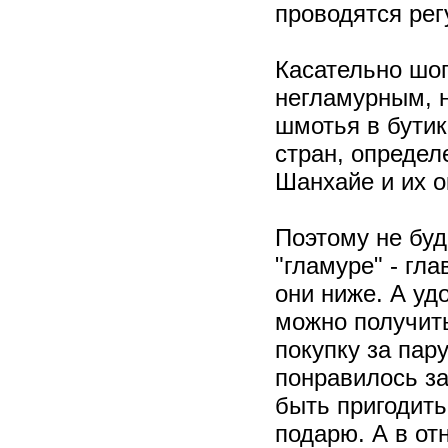
проводятся рег
Касательно шоп
негламурным, н
шмотья в бутик
стран, определе
Шанхайе и их о
Поэтому не буд
"гламуре" - гла
они ниже. А уд
можно получить
покупку за пару
понравилось за
быть пригодить
подарю. А в от