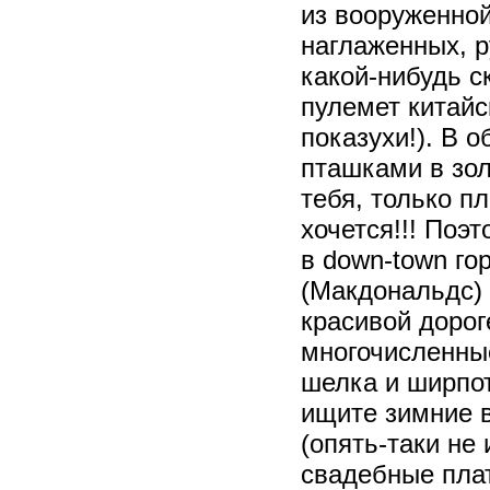
из вооруженной
наглаженных, 
какой-нибудь с
пулемет китайс
показухи!). В 
пташками в зол
тебя, только п
хочется!!! Поэ
в down-town го
(Макдональдс) 
красивой дорог
многочисленные
шелка и ширпот
ищите зимние в
(опять-таки не 
свадебные плат