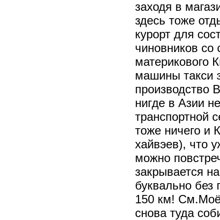
заходя в магаз
здесь тоже отд
курорт для сос
чиновников со
материкового К
машины такси з
производство B
нигде в Азии н
транспортной с
тоже ничего и 
хайвэев), что 
можно повстреч
закрывается на
буквально без 
150 км! См.Моё
снова туда соб