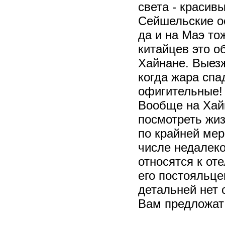
света - красив
Сейшельские ос
да и на Маэ то
китайцев это о
Хайнане. Выезж
когда жара спа
офигительные! 
Вообще на Хайн
посмотреть жиз
по крайней мер
числе недалеко
относятся к о
его постояльце
детальней нет 
Вам предложат