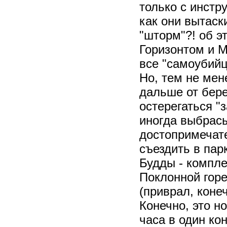
только с инстр
как они вытаск
"шторм"?! об э
Горизонтом и М
все "самоубийц
Но, тем не мен
дальше от бере
остерегаться "
иногда выбрасы
достопримечат
съездить в пар
Будды - компле
Поклонной горе
(приврал, конеч
Конечно, это н
часа в один ко