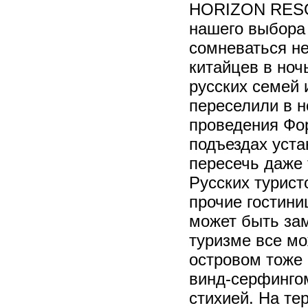
HORIZON RESOR
нашего выбора 
сомневаться не
китайцев в ноч
русских семей 
переселили в н
проведения Фор
подъездах уста
пересечь даже 
Русских турист
прочие гостини
может быть зам
туризме все мо
островом тоже
винд-серфинго
стихией. На те