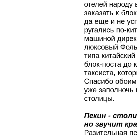
отелей народу 
заказать к блок
да еще и не ус
ругались по-ки
машиной директ
люксовый Фольк
типа китайский
блок-поста до 
таксиста, кото
Спасибо обоим!
уже заполночь 
столицы.
Пекин - стол
но звучит кра
Разительная пе