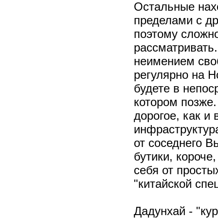
Остальные нахо
пределами с др
поэтому сложно
рассматривать.
неимением своб
регулярно на Н
будете в непос
котором позже.
дорогое, как и
инфраструктура
от соседнего В
бутики, короче
себя от просты
"китайской спе
Дадунхай - "ку