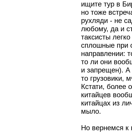
ищите тур в Би
но тоже встреч
рухляди - не са
любому, да и с
таксисты легко
сплошные при с
направлении: т
то ли они вооб
и запрещен). А
то грузовики, 
Кстати, более 
китайцев вообщ
китайцах из ли
мыло.
Но вернемся к