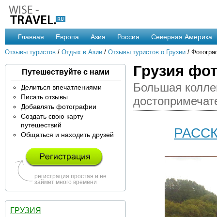
Главная
Европа
Азия
Россия
Северная Америка
Отзывы туристов
/
Отдых в Азии
/
Отзывы туристов о Грузии
/ Фотогра
Грузия фо
Путешествуйте с нами
Большая коллек
Делиться впечатлениями
Писать отзывы
достопримечате
Добавлять фотографии
Создать свою карту
путешествий
РАССК
Общаться и находить друзей
регистрация простая и не
займет много времени
ГРУЗИЯ