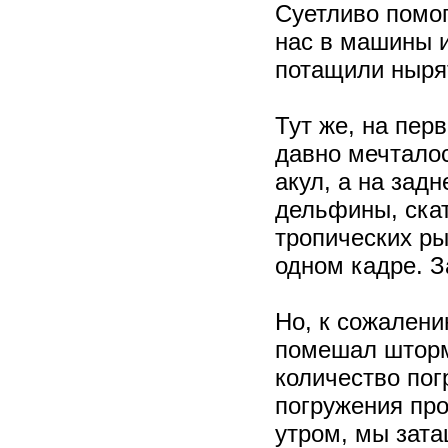
Суетливо помог
нас в машины и
потащили ныря
Тут же, на пер
давно мечталос
акул, а на зад
дельфины, скат
тропических ры
одном кадре. З
Но, к сожален
помешал шторм,
количество пог
погружения пр
утром, мы зата