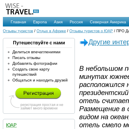
Главная
Европа
Азия
Россия
Северная Америка
Отзывы туристов
/
Отдых в Африке
/
Отзывы туристов о ЮАР
/ ПРО 
Другие инте
Путешествуйте с нами
Делиться впечатлениями
Писать отзывы
Добавлять фотографии
В небольшом по
Создать свою карту
путешествий
минутах южнее
Общаться и находить друзей
расположился н
президентский
отель считаетс
регистрация простая и не
Размещение в 
займет много времени
видом на океа
отель смело м
ЮАР