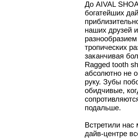
До АIVAL SHOA
богатейших дай
приблизительно
наших друзей и
разнообразием
тропических ра
заканчивая бо
Ragged tooth s
абсолютно не о
руку. Зубы поб
обидчивые, ког
сопротивляются
подальше.
Встретили нас 
дайв-центре вс