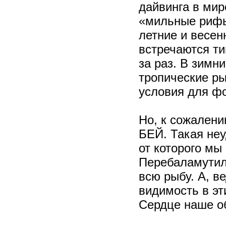
дайвинга в мир
«мильные рифы
летние и весен
встречаются ти
за раз. В зимн
тропические р
условия для фо
Но, к сожален
БЕЙ. Такая неу
от которого мы
Перебаламутил
всю рыбу. А, в
видимость в эт
Сердце наше о