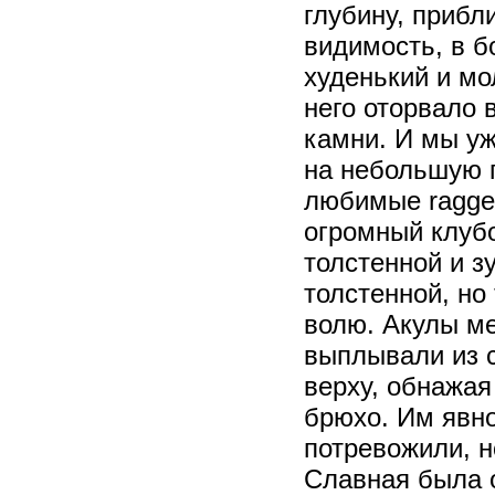
глубину, прибл
видимость, в б
худенький и мо
него оторвало 
камни. И мы уж
на небольшую п
любимые ragge
огромный клубо
толстенной и з
толстенной, но
волю. Акулы ме
выплывали из с
верху, обнажая
брюхо. Им явно
потревожили, н
Славная была 