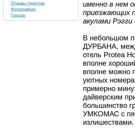
именно в нем 
Отзывы туристов
Фотографии
приезжающих 
Города
акулами Рэгги
В небольшом по
ДУРБАНА, межд
отель Protea Ho
вполне хороший
вполне можно 
уютных номерах
примерно минут
дайверским при
большинство г
УМКОМАС с пят
излишествами.