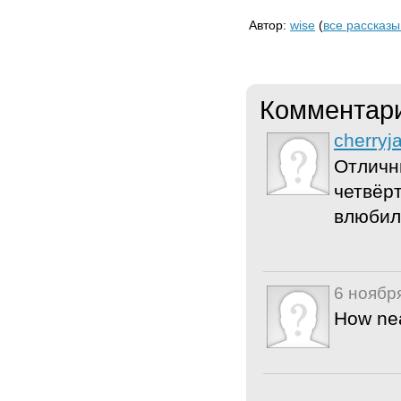
Автор:
wise
(
все рассказы
Комментар
cherryj
Отличны
четвёрт
влюбил
6 ноябр
How neat