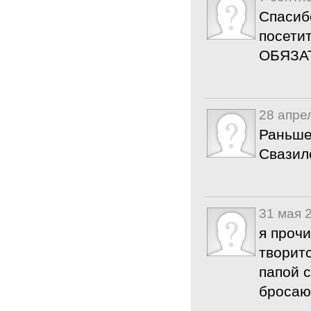
Спасибо
посети
ОБЯЗА
28 апре
Раньше
Свазиле
31 мая 
я прочи
творитс
папой 
бросают