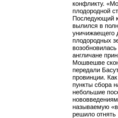
конфликту. «Мо
плодородной ст
Последующий к
вылился в полн
уничижаещего д
плодородных зе
возобновилась 
англичане прин
Мошвешве сконч
передали Басу
провинции. Как
пункты сбора н
небольшие пос
нововведениями
называемую «во
решило отнять 