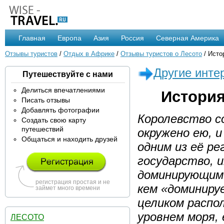
Главная
Европа
Азия
Россия
Северная Америка
Отзывы туристов
/
Отдых в Африке
/
Отзывы туристов о Лесото
/ Исто
Другие инте
Путешествуйте с нами
Делиться впечатлениями
История
Писать отзывы
Добавлять фотографии
Королевство с
Создать свою карту
путешествий
окружено ею, 
Общаться и находить друзей
одним из её ре
государство, 
доминирующим 
регистрация простая и не
кем «доминиру
займет много времени
целиком распо
уровнем моря,
ЛЕСОТО