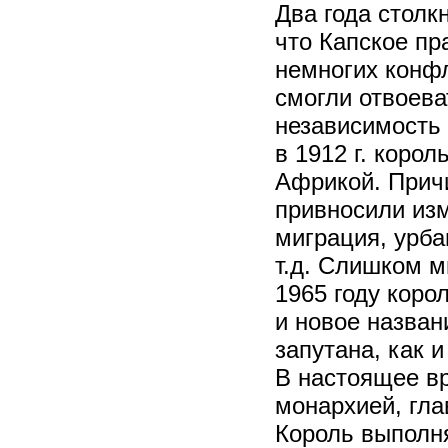
Два года столк
что Капское пр
немногих конфл
смогли отвоева
независимость о
в 1912 г. корол
Африкой. Прич
привносили из
миграция, урба
т.д. Слишком м
1965 году коро
и новое назван
запутана, как 
В настоящее в
монархией, гла
Король выполня