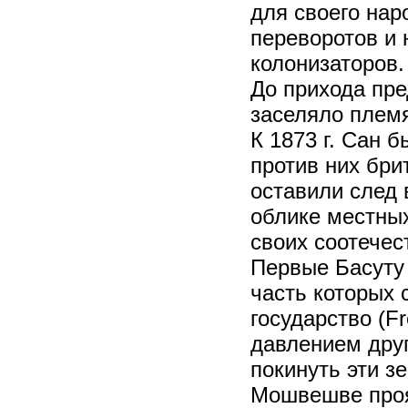
для своего нар
переворотов и
колонизаторов.
До прихода пр
заселяло племя 
К 1873 г. Сан
против них бри
оставили след 
облике местных
своих соотечес
Первые Басуту
часть которых
государство (F
давлением дру
покинуть эти з
Мошвешве проя