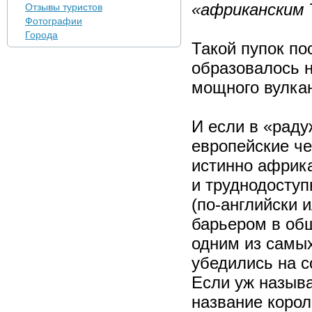
«африканским 
Отзывы туристов
Фотографии
Города
Такой пупок по
образовалось н
мощного вулкан
И если в «рад
европейские че
истинно африка
и труднодоступ
(по-английски 
барьером в общ
одним из самы
убедились на с
Если уж назыв
название корол