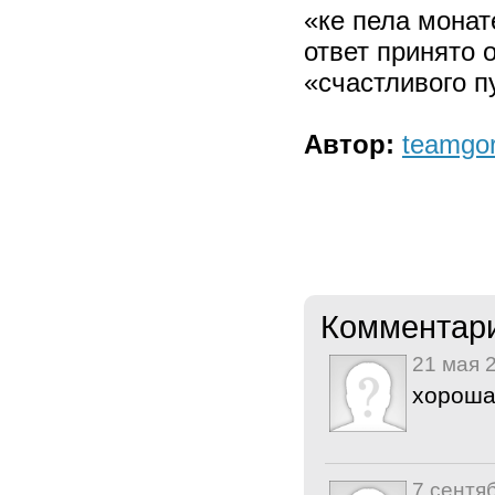
«ке пела монат
ответ принято 
«счастливого п
Автор:
teamgo
Комментар
21 мая 
хороша
7 сентя