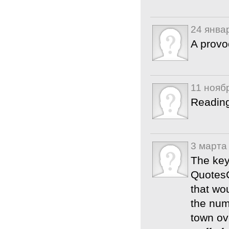
24 янва
A provo
11 нояб
Reading
3 марта
The key
QuotesC
that wo
the num
town ov