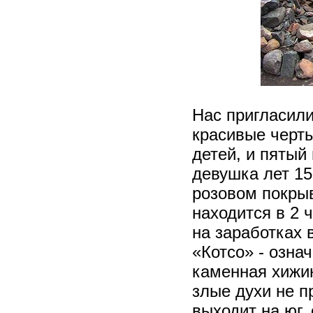
Нас пригласили
красивые черты
детей, и пятый
девушка лет 15
розовом покрыв
находится в 2 
на заработках 
«Котсо» - озна
каменная хижин
злые духи не п
выходит на юг,