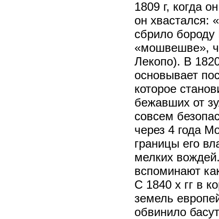
1809 г, когда о
он хвастался: 
сбрило бороду 
«мошвешве», чт
Лекопо). В 182
основывает пос
которое стано
бежавших от зу
совсем безопа
через 4 года 
границы его вл
мелких вождей
вспоминают как
С 1840 х гг в 
земель европе
обвинило басут