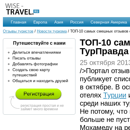
Главная
Европа
Азия
Россия
Северная Америка
Отзывы туристов
/
Новости туризма
/ ТОП-10 самых смешных отзывов 
ТОП-10 са
Путешествуйте с нами
ТурПравда 
Делиться впечатлениями
Писать отзывы
25 октября 2013
Добавлять фотографии
/>Портал отзыв
Создать свою карту
путешествий
публикует спис
Общаться и находить друзей
в октябре. В о
отелях
Турции
среди наших ту
регистрация простая и не
займет много времени
Не потому, что 
больше не пуст
Мохамеду на р