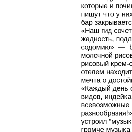
которые и поч
пишут что у ни
бар закрываетс
«Наш гид сочет
жадность, подл
содомию» — bee
молочной рисов
рисовый крем-с
отелем находит
мечта о достой
«Каждый день о
видов, индейка
всевозможные 
разнообразия!»
устроил “музык
громче музыка 