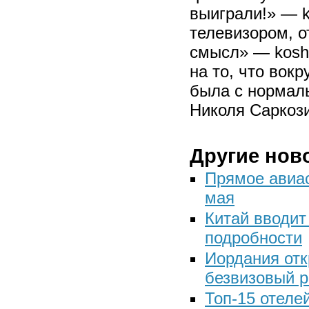
выиграли!» — k
телевизором, о
смысл» — kosh
на то, что вок
была с нормал
Николя Саркози
Другие нов
Прямое авиа
мая
Китай вводит
подробности
Иордания отк
безвизовый 
Топ-15 отеле